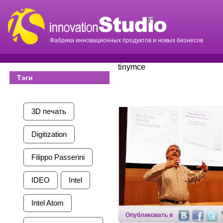
Фабрика инновационных продуктов и новых бизнесов
tinymce
Тэги
3D печать
Digitization
Filippo Passerini
IDEO
Intel
Intel Atom
Опубликовать в