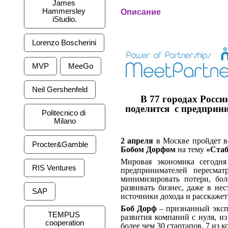
James 
Hammersley 
Описание
iStudio.
Lorenzo Boscherini
MVP
MeeGo
Neil Gershenfeld
В 77 городах Росси
поделится с предприни
Politecnico di 
Milano
2 апреля
в Москве пройдет в
Procter&Gamble
Бобом Дорфом
на тему
«Стаб
Мировая экономика сегодня
RIS Ventures
предпринимателей пересма
минимизировать потери, бо
развивать бизнес, даже в не
SAP
источники дохода и расскажет
Боб Дорф
– признанный эксп
TEMPUS 
развития компаний с нуля, и
cooperation
более чем 30 стартапов, 7 из