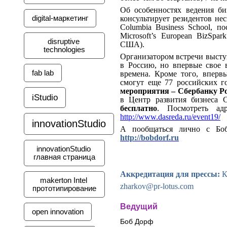
Об особенностях ведения би
digital-маркетинг
консультирует резидентов не
Columbia
Business
School
, по
Microsoft’s European BizSpar
disruptive 
США).
technologies
Организатором встречи выст
в Россию, но впервые свое 
fab lab
времена. Кроме того, вперв
смогут еще 77 российских г
мероприятия –
Сбербанку Р
iStudio
в Центр развития бизнеса 
бесплатно
. Посмотреть ад
http://www.dasreda.ru/event19/
innovationStudio
А пообщаться лично с Боб
http://bobdorf.ru
innovationStudio 
главная страница
Аккредитация для прессы:
К
makerton Intel 
zharkov
@
pr
-
lotus
.
com
прототипирование
Ведущий
open innovation
Боб Дорф