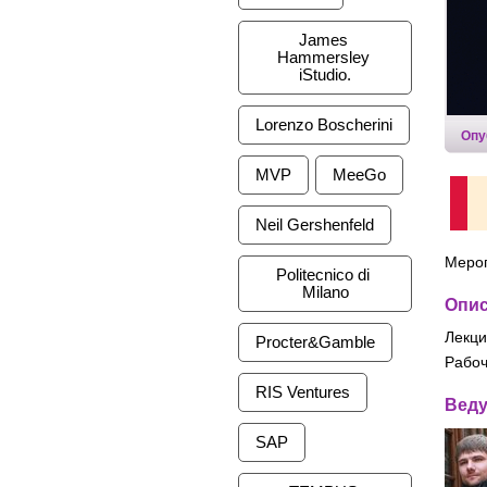
James 
Hammersley 
iStudio.
Lorenzo Boscherini
Опу
MVP
MeeGo
Neil Gershenfeld
Меро
Politecnico di 
Milano
Опи
Лекци
Procter&Gamble
Рабоч
RIS Ventures
Вед
SAP