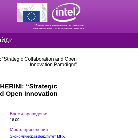
Совместная инициатива по развитию
инновационного предпринимательства
айди
trategic Collaboration and Open
Innovation Paradigm”
RINI: “Strategic
nd Open Innovation
Время проведения
18:00
Место проведения
Экономический факультет МГУ
,