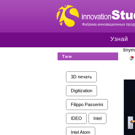
Фабрика инновационных проду
Узнай
tiny
Тэги
3D печать
Digitization
Filippo Passerini
IDEO
Intel
Intel Atom