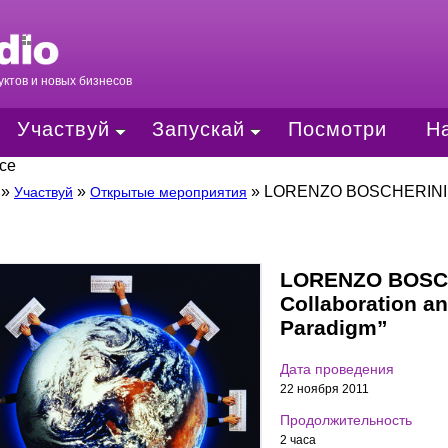
ктов и новых бизнесов
Участвуй
Запускай
Посмотри
Н
mce
»
»
»
LORENZO BOSCHERINI: “S
Участвуй
Открытые мероприятия
LORENZO BOSCHE
Collaboration a
Paradigm”
Дата проведения
22 ноября 2011
Продолжительность
2 часа